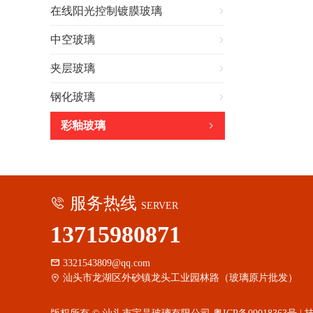
在线阳光控制镀膜玻璃

中空玻璃

夹层玻璃

钢化玻璃

彩釉玻璃

服务热线

SERVER
13715980871

3321543809@qq.com

汕头市龙湖区外砂镇龙头工业园林路（玻璃原片批发）